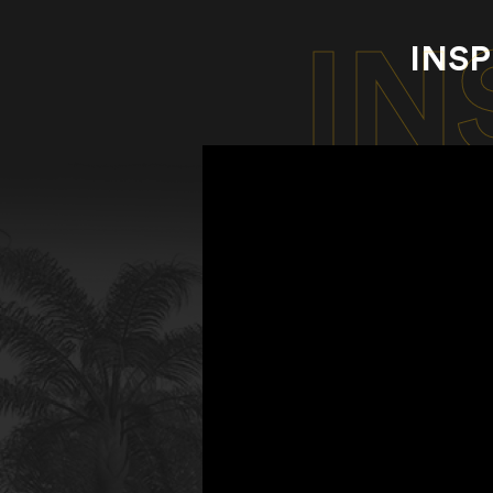
IN
INS